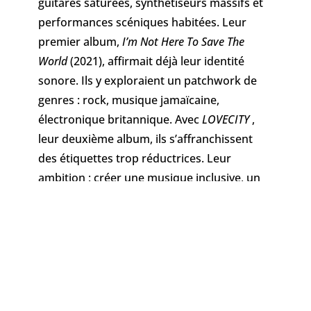
guitares saturées, synthétiseurs massifs et
performances scéniques habitées.
Leur
premier album,
I’m Not Here To Save The
World
(2021), affirmait déjà leur identité
sonore.
Ils y exploraient un patchwork de
genres : rock, musique jamaïcaine,
électronique britannique.
Avec
LOVECITY
,
leur deuxième album, ils s’affranchissent
des étiquettes trop réductrices.
Leur
ambition : créer une musique inclusive, un
espace de danse pour toutes et tous.
Lulu
Van Trapp, c’est un carrefour musical, un
concentré d’émotions à vivre intensément.