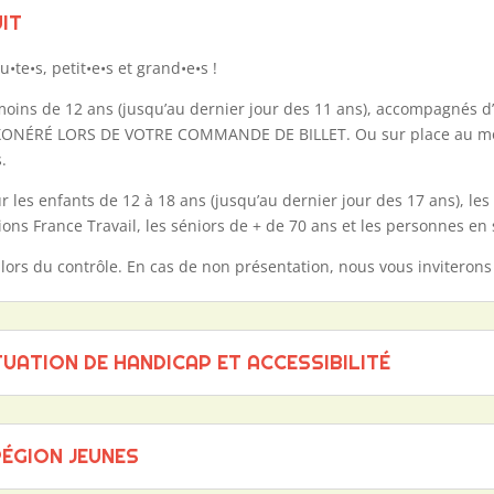
UIT
u•te•s, petit•e•s et grand•e•s !
moins de 12 ans (jusqu’au dernier jour des 11 ans), accompagnés d
XONÉRÉ LORS DE VOTRE COMMANDE DE BILLET. Ou sur place au mom
s.
ur les enfants de 12 à 18 ans (jusqu’au dernier jour des 17 ans), les 
tions France Travail, les séniors de + de 70 ans et les personnes en
lors du contrôle. En cas de non présentation, nous vous inviterons 
TUATION DE HANDICAP ET ACCESSIBILITÉ
RÉGION JEUNES