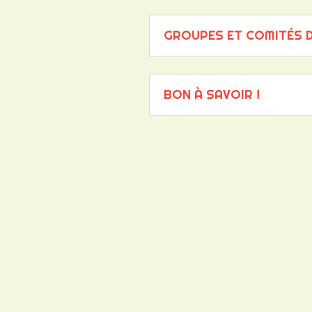
GROUPES ET COMITÉS D
BON À SAVOIR !