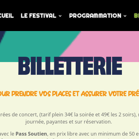
CUEIL
LE FESTIVAL
PROGRAMMATION
B
BILLETTERIE
OUR PRENDRE VOS PLACES ET ASSURER VOTRE PRÉSE
rées de concert, (tarif plein 34€ la soirée et 49€ les 2 soirs),
journée, payantes et sur réservation.
vec le
Pass Soutien
, en prix libre avec un minimum de 50 eu